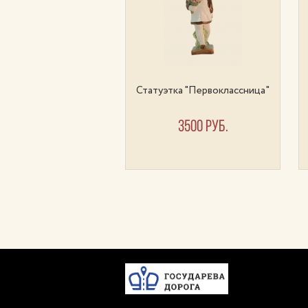
туэтка "Горнист"
Статуэтка "Первоклассница"
8900 руб.
3500 руб.