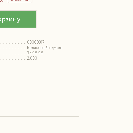
В НАЛИЧИИ
орзину
00000317
Белякова Людмила
35*18*18
2.000