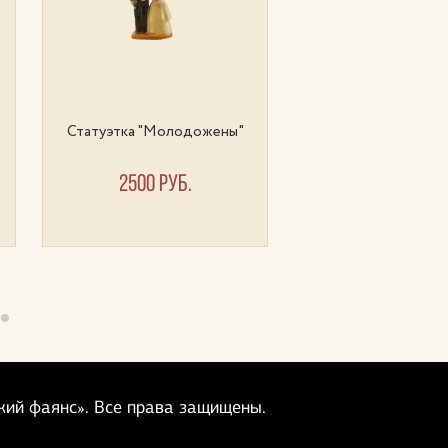
Статуэтка "Молодожены"
Статуэтка "Клоун пе
2500 руб.
10000 руб.
кий фаянс».
Все права защищены.