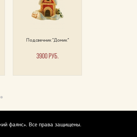
Подсвечник "Домик"
Яйцо пасхальное р
3900 руб.
3900 руб.
кий фаянс».
Все права защищены.