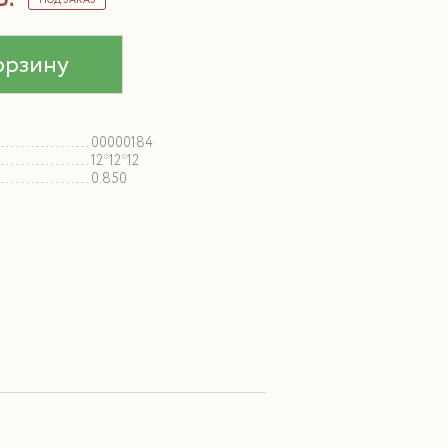
ПОД ЗАКАЗ
орзину
00000184
12*12*12
0.850