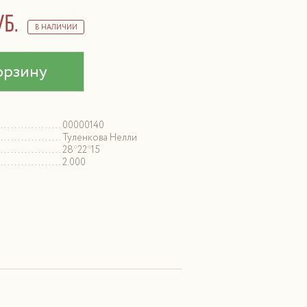
уб.
В НАЛИЧИИ
орзину
00000140
Туленкова Нелли
28*22*15
2.000