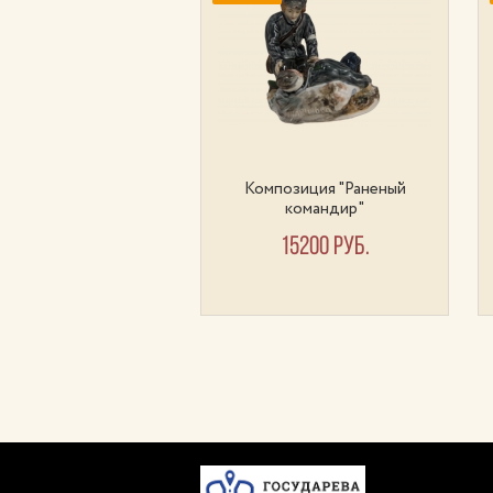
позиция "Ангел с
Композиция "Раненый
ракушкой"
командир"
15500 руб.
15200 руб.