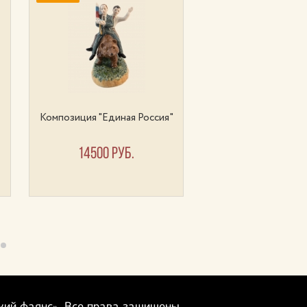
Композиция "Единая Россия"
Композиция "Нака
14500 руб.
4500 руб.