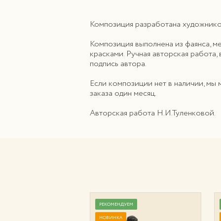
Композиция разработана художником
Композиция выполнена из фаянса, м
красками. Ручная авторская работа,
подпись автора.
Если композиции нет в наличии, мы 
заказа один месяц.
Авторская работа Н.И.Туленковой.
УЕМ
РЕКОМЕНДУЕМ
НОВИНКА