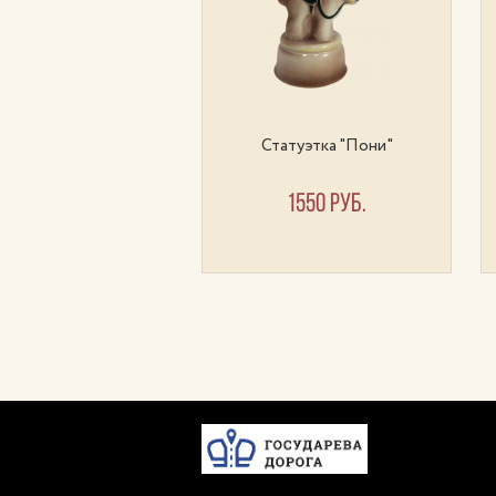
уэтка "Мартышка"
Статуэтка "Пони"
680 руб.
1550 руб.