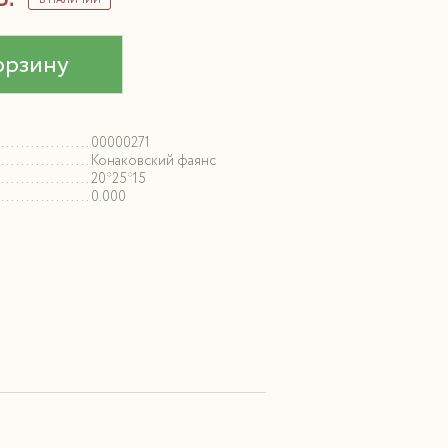
В НАЛИЧИИ
орзину
00000271
Конаковский фаянс
20*25*15
0.000