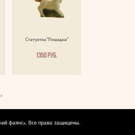
Статуэтка "Лошадка"
Статуэтка "Собачка 
1350 руб.
2150 руб.
кий фаянс».
Все права защищены.